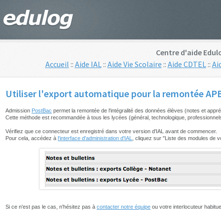
Centre d'aide Edul
Accueil
::
Aide IAL
::
Aide Vie Scolaire
::
Aide CDTEL
::
Ai
Utiliser l'export automatique pour la remontée AP
Admission
PostBac
permet la remontée de l'intégralité des données élèves (notes et apprécia
Cette méthode est recommandée à tous les lycées (général, technologique, professionnels)
Vérifiez que ce connecteur est enregistré dans votre version d'IAL avant de commencer.
Pour cela, accédez à
l'interface d'administration d'IAL
, cliquez sur "Liste des modules de vo
Si ce n'est pas le cas, n'hésitez pas à
contacter notre équipe
ou votre interlocuteur habitu