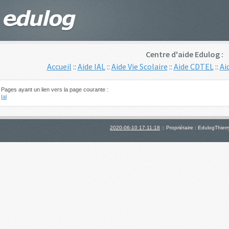
Centre d'aide Edulog :
Accueil
::
Aide IAL
::
Aide Vie Scolaire
::
Aide CDTEL
::
Ai
Pages ayant un lien vers la page courante :
Ial
2020-06-10 17:11:18
:: Propriétaire :
EdulogThierr