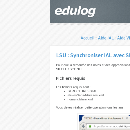
Accueil
::
Aide IAL
::
Aide V
LSU : Synchroniser IAL avec 
Pour que la remontée des notes et des appréciations
SIECLE / SCONET.
Fichiers requis
Les fichiers requis sont :
STRUCTURES.XML
elevesSansAdresses.xml
nomenclature.xml
Vous devez réaliser cette opération tous les ans.