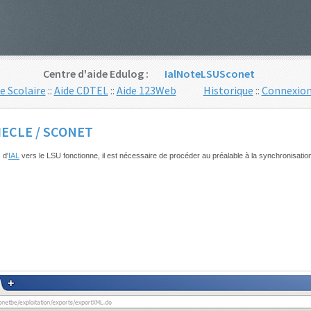
Centre d'aide Edulog :
IalNoteLSUSconet
ie Scolaire
::
Aide CDTEL
::
Aide 123Web
Historique
::
Connexio
SIECLE / SCONET
 d'
IAL
vers le LSU fonctionne, il est nécessaire de procéder au préalable à la synchronisati