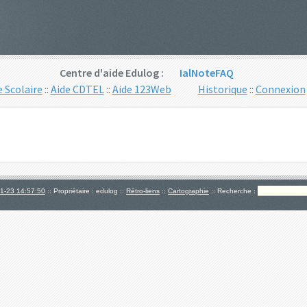
Centre d'aide Edulog :
IalNoteFAQ
e Scolaire
::
Aide CDTEL
::
Aide 123Web
Historique
::
Connexion
1-23 14:57:50
:: Propriétaire : edulog ::
Rétro-liens
::
Cartographie
:: Recherche :