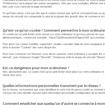
L'identifiant temporaire est personnel et est stocké sous forme de cookie sur votre ordinate
"Préférences" de la plupart des autres navigateurs. Dès que vous souhaitez afficher une info
bien, puis vous transmet la page demandée.
Ce qu'il faut retenir, c'est que dès que le cookie n'existe pas, qu'il ne correspond pas ou qu'
niveau de sécurité est comparable à celui de la plupart des grands sites de commerce en li
Qu'est-ce qu'un cookie ? Comment permettre à mon ordinateur
Un cookie est un petit fichier texte stocké sur votre ordinateur et qui nous permet de vou
alphanumériques, comme par exemple : "hjusk72jod9sazpobxk923gps1n5d" qui constitue vo
Pour gérer vos cookie (modifier, supprimer), veuillez consulter l'aide de votre navigateur
dans le dossier "Cookies" des votre disque dur.
Pour vous connecter sur l'intranet, vous devez autoriser votre ordinateur à accepter les 
internet", puis choisissez l'onglet "Sécurité". Choisissez enfin le niveau de sécurité "Moyen"
Est-ce dangereux pour mon ordinateur ?
Non, absolument pas. Le cookie n'est qu'un petit fichier texte placé sur votre ordinateur
même d'un virus.
Quelles informations personnelles transitent par le réseau ?
Sur le réseau, ne transitent que votre identifiant et votre mot de passe (codé) au moment 
s'assure de votre identité. Aucune autre information personnelle (configuration de la machi
Comment empêcher que quelqu'un d'autre se connecte à mon