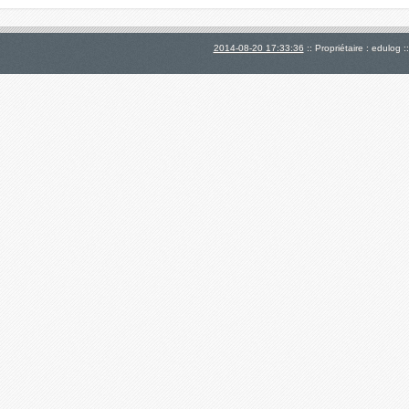
2014-08-20 17:33:36
:: Propriétaire : edulog :