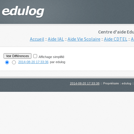
Centre d'aide Edu
Accueil
::
Aide IAL
::
Aide Vie Scolaire
::
Aide CDTEL
::
A
Affichage simplifié
2014-08-20 17:33:36
par edulog
2014-08-20 17:33:36
:: Propriétaire : edulog :