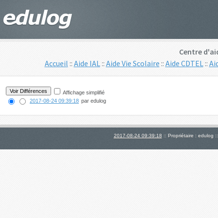
Centre d'ai
Accueil
::
Aide IAL
::
Aide Vie Scolaire
::
Aide CDTEL
::
Ai
Affichage simplifié
2017-08-24 09:39:18
par edulog
2017-08-24 09:39:18
:: Propriétaire : edulog :