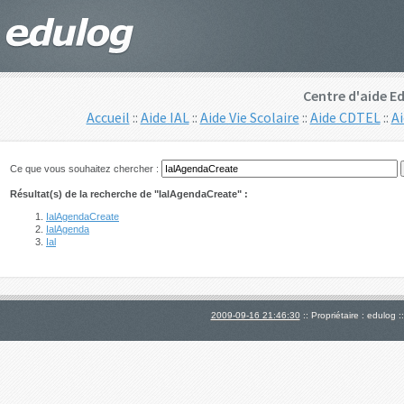
Centre d'aide E
Accueil
::
Aide IAL
::
Aide Vie Scolaire
::
Aide CDTEL
::
A
Ce que vous souhaitez chercher :
Résultat(s) de la recherche de "IalAgendaCreate" :
IalAgendaCreate
IalAgenda
Ial
2009-09-16 21:46:30
:: Propriétaire : edulog :