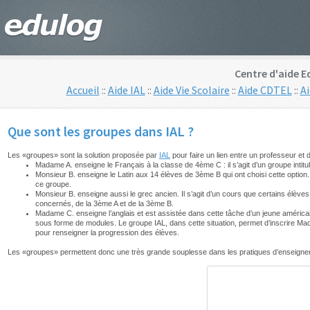
Centre d'aide E
Accueil
::
Aide IAL
::
Aide Vie Scolaire
::
Aide CDTEL
::
A
Que sont les groupes dans IAL ?
Les «groupes» sont la solution proposée par
IAL
pour faire un lien entre un professeur et
Madame A. enseigne le Français à la classe de 4ème C : il s’agit d’un groupe inti
Monsieur B. enseigne le Latin aux 14 élèves de 3ème B qui ont choisi cette option.
ce groupe.
Monsieur B. enseigne aussi le grec ancien. Il s’agit d’un cours que certains élèves 
concernés, de la 3ème A et de la 3ème B.
Madame C. enseigne l’anglais et est assistée dans cette tâche d’un jeune américa
sous forme de modules. Le groupe IAL, dans cette situation, permet d’inscrire Ma
pour renseigner la progression des élèves.
Les «groupes» permettent donc une très grande souplesse dans les pratiques d’enseigneme