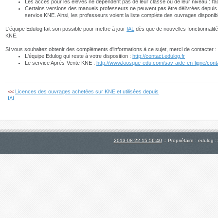
Les accès pour les élèves ne dépendent pas de leur classe ou de leur niveau : l'
Certains versions des manuels professeurs ne peuvent pas être délivrées depuis le 
service KNE. Ainsi, les professeurs voient la liste complète des ouvrages disponi
L'équipe Edulog fait son possible pour mettre à jour
IAL
dès que de nouvelles fonctionnalité
KNE.
Si vous souhaitez obtenir des compléments d'informations à ce sujet, merci de contacter :
L'équipe Edulog qui reste à votre disposition :
http://contact.edulog.fr
Le service Après-Vente KNE :
http://www.kiosque-edu.com/sav-aide-en-ligne/con
<<
Licences des ouvrages achetées sur KNE et utilisées depuis
IAL
2013-08-22 15:56:40
:: Propriétaire : edulog :